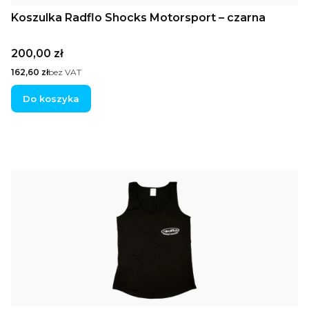
Koszulka Radflo Shocks Motorsport – czarna
Cena
200,00 zł
Cena
162,60 zł
bez VAT
Do koszyka