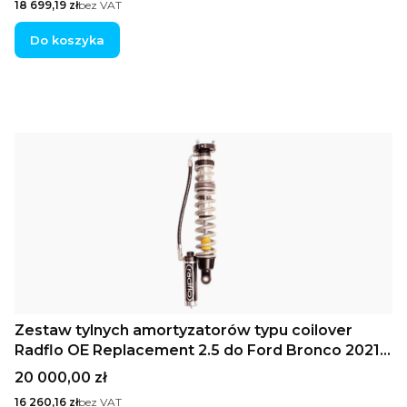
Cena
18 699,19 zł
bez VAT
podniesienia 1–2,5″
Do koszyka
Zestaw tylnych amortyzatorów typu coilover
Radflo OE Replacement 2.5 do Ford Bronco 2021+
ze zdalnymi zbiornikami olej-gazowymi i regulacją
Cena
20 000,00 zł
tłumienia
Cena
16 260,16 zł
bez VAT