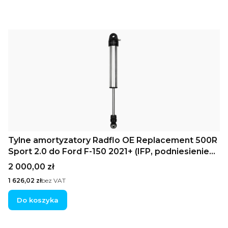
Tylne amortyzatory Radflo OE Replacement 500R
Sport 2.0 do Ford F-150 2021+ (IFP, podniesienie
0–2")
Cena
2 000,00 zł
Cena
1 626,02 zł
bez VAT
Do koszyka