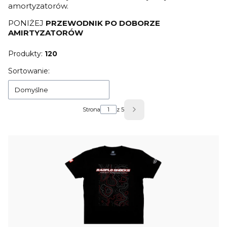
amortyzatorów.
PONIŻEJ
PRZEWODNIK PO DOBORZE
AMIRTYZATORÓW
Produkty:
120
Lista produktów
Sortowanie:
Domyślne
Strona
z 5
Następne produkty