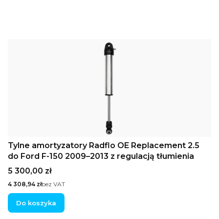
Tylne amortyzatory Radflo OE Replacement 2.5
do Ford F-150 2009–2013 z regulacją tłumienia
Cena
5 300,00 zł
Cena
4 308,94 zł
bez VAT
Do koszyka