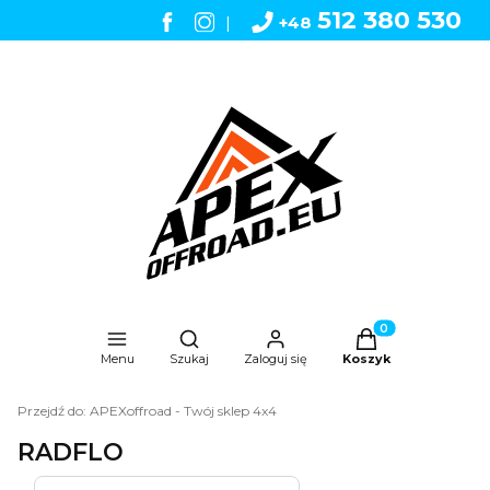
512 380 530
|
+48
Otwórz wyszukiwarkę
Produkty w koszyk
Menu
Szukaj
Zaloguj się
Koszyk
Przejdź do:
APEXoffroad - Twój sklep 4x4
RADFLO