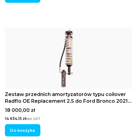
Zestaw przednich amortyzatorów typu coilover
Radflo OE Replacement 2.5 do Ford Bronco 2021+
ze zdalnymi zbiornikami olej-gazowymi, regulacją
Cena
18 000,00 zł
tłumienia i wydłużonym skokiem (do użytku z
Cena
14 634,15 zł
bez VAT
aftermarketowymi górnymi wahaczami UCA)
Do koszyka