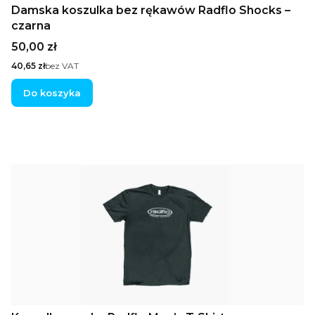
Damska koszulka bez rękawów Radflo Shocks –
czarna
Cena
50,00 zł
Cena
40,65 zł
bez VAT
Do koszyka