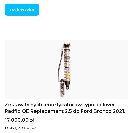
Do koszyka
Zestaw tylnych amortyzatorów typu coilover
Radflo OE Replacement 2.5 do Ford Bronco 2021+
ze zdalnymi zbiornikami olej-gazowymi
Cena
17 000,00 zł
Cena
13 821,14 zł
bez VAT