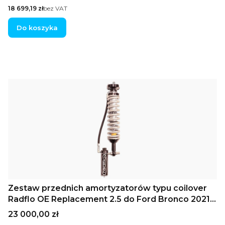
Compression i dedykowany do liftu 3″ (wymagane
Cena
18 699,19 zł
bez VAT
aftermarketowe górne wahacze UCA)
Do koszyka
Zestaw przednich amortyzatorów typu coilover
Radflo OE Replacement 2.5 do Ford Bronco 2021+
ze zdalnymi zbiornikami, regulacją tłumienia w
Cena
23 000,00 zł
systemie Hi/Lo Compression i zakresem