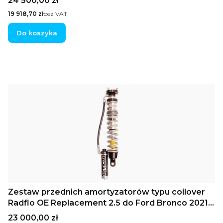
24 500,00 zł
Compression
Cena
19 918,70 zł
bez VAT
Do koszyka
Zestaw przednich amortyzatorów typu coilover
Radflo OE Replacement 2.5 do Ford Bronco 2021+
ze zdalnymi zbiornikami, regulacją tłumienia Hi/Lo
Cena
23 000,00 zł