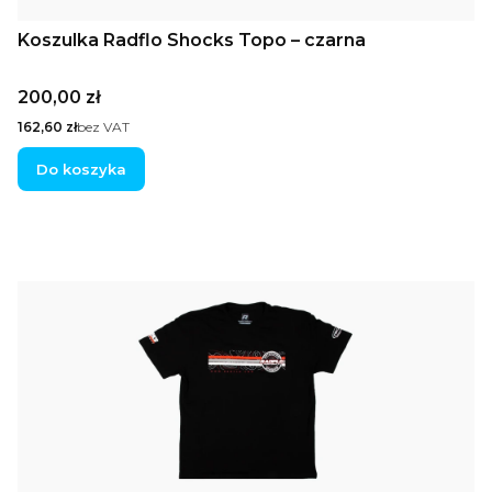
Koszulka Radflo Shocks Topo – czarna
Cena
200,00 zł
Cena
162,60 zł
bez VAT
Do koszyka