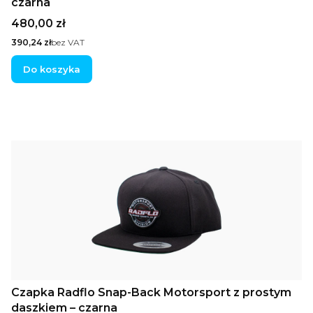
czarna
Cena
480,00 zł
Cena
390,24 zł
bez VAT
Do koszyka
Czapka Radflo Snap-Back Motorsport z prostym
daszkiem – czarna