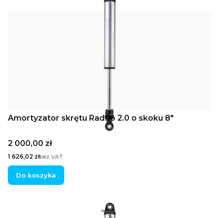
Amortyzator skrętu Radflo 2.0 o skoku 8"
Cena
2 000,00 zł
Cena
1 626,02 zł
bez VAT
Do koszyka