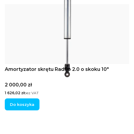
Amortyzator skrętu Radflo 2.0 o skoku 10"
Cena
2 000,00 zł
Cena
1 626,02 zł
bez VAT
Do koszyka