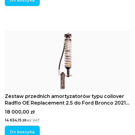
Zestaw przednich amortyzatorów typu coilover
Radflo OE Replacement 2.5 do Ford Bronco 2021+
ze zdalnymi zbiornikami olej-gazowymi, regulacją
Cena
18 000,00 zł
tłumienia i standardowym skokiem
Cena
14 634,15 zł
bez VAT
Do koszyka