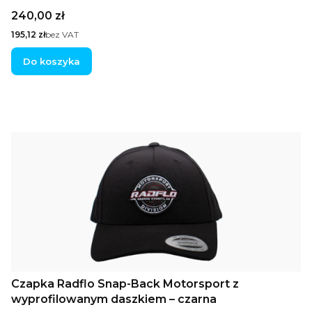
Cena
240,00 zł
Cena
195,12 zł
bez VAT
Do koszyka
Czapka Radflo Snap-Back Motorsport z
wyprofilowanym daszkiem – czarna