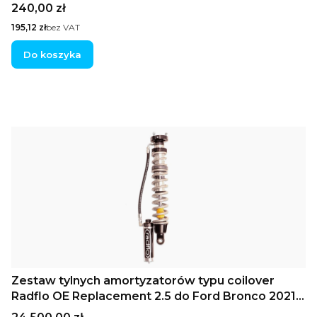
Cena
240,00 zł
Cena
195,12 zł
bez VAT
Do koszyka
Zestaw tylnych amortyzatorów typu coilover
Radflo OE Replacement 2.5 do Ford Bronco 2021+
ze zdalnymi zbiornikami i regulacją tłumienia Hi/Lo
Cena