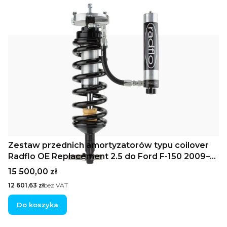
Zestaw przednich amortyzatorów typu coilover
Radflo OE Replacement 2.5 do Ford F-150 2009–
2013 4WD ze zdalnym zbiornikiem olej-gazowym
Cena
15 500,00 zł
Cena
12 601,63 zł
bez VAT
Do koszyka