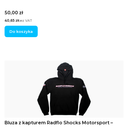
Cena
50,00 zł
Cena
40,65 zł
bez VAT
Do koszyka
Bluza z kapturem Radflo Shocks Motorsport –