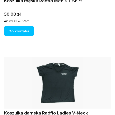
Koszulka męska Radflo Men’s T-Shirt
Cena
50,00 zł
Cena
40,65 zł
bez VAT
Do koszyka
Koszulka damska Radflo Ladies V-Neck