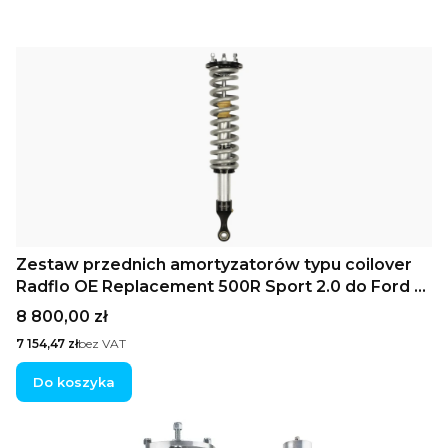
Zestaw przednich amortyzatorów typu coilover
Radflo OE Replacement 500R Sport 2.0 do Ford F-
150 2014+ (IFP, podniesienie 0–2")
Cena
8 800,00 zł
Cena
7 154,47 zł
bez VAT
Do koszyka