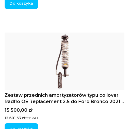
Do koszyka
Zestaw przednich amortyzatorów typu coilover
Radflo OE Replacement 2.5 do Ford Bronco 2021+
ze zdalnymi zbiornikami olej-gazowymi,
Cena
15 500,00 zł
wydłużonym skokiem (do użytku z
Cena
12 601,63 zł
bez VAT
aftermarketowymi górnymi wahaczami UCA)
Do koszyka