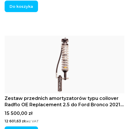
Do koszyka
Zestaw przednich amortyzatorów typu coilover
Radflo OE Replacement 2.5 do Ford Bronco 2021+
ze zdalnymi zbiornikami olej-gazowymi,
Cena
15 500,00 zł
standardowy skok
Cena
12 601,63 zł
bez VAT