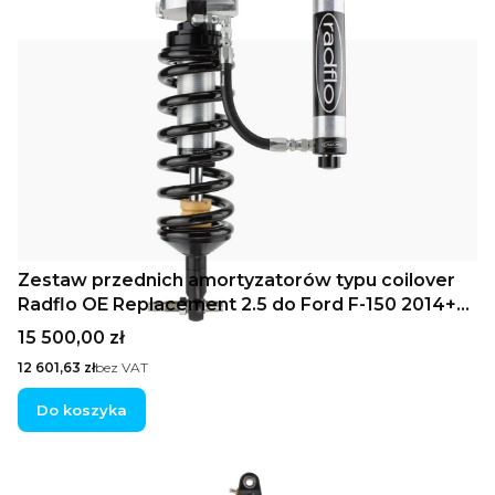
Zestaw przednich amortyzatorów typu coilover
Radflo OE Replacement 2.5 do Ford F-150 2014+
4WD ze zdalnym zbiornikiem olej-gazowym
Cena
15 500,00 zł
Cena
12 601,63 zł
bez VAT
Do koszyka