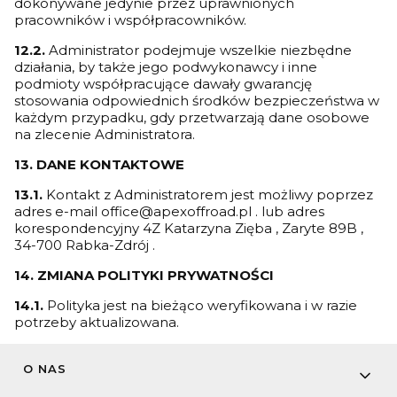
dokonywane jedynie przez uprawnionych
pracowników i współpracowników.
12.2.
Administrator podejmuje wszelkie niezbędne
działania, by także jego podwykonawcy i inne
podmioty współpracujące dawały gwarancję
stosowania odpowiednich środków bezpieczeństwa w
każdym przypadku, gdy przetwarzają dane osobowe
na zlecenie Administratora.
13. DANE KONTAKTOWE
13.1.
Kontakt z Administratorem jest możliwy poprzez
adres e-mail office@apexoffroad.pl . lub adres
korespondencyjny 4Z Katarzyna Zięba , Zaryte 89B ,
34-700 Rabka-Zdrój .
14. ZMIANA POLITYKI PRYWATNOŚCI
14.1.
Polityka jest na bieżąco weryfikowana i w razie
potrzeby aktualizowana.
Linki w stopce
O NAS