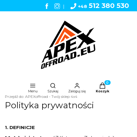
512 380 530
|
+48
Otwórz wyszukiwarkę
Produkty w koszyk
Menu
Szukaj
Zaloguj się
Koszyk
Przejdź do:
APEXoffroad - Twój sklep 4x4
Polityka prywatności
1. DEFINICJE