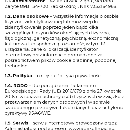
1.1. Administrator
–
4Z Katarzyna Zięba , siedziba
Zaryte 89B , 34-700 Rabka-Zdrój , NIP: 7352164968.
1.2. Dane osobowe
– wszystkie informacje o osobie
fizycznej zidentyfikowanej lub możliwej do
zidentyfikowania poprzez jeden bądź kilka
szczególnych czynników określających fizyczną,
fizjologiczną, genetyczną, psychiczną, ekonomiczną,
kulturową lub społeczną tożsamość, w tym IP
urządzenia, dane o lokalizacji, identyfikator
internetowy oraz informacje gromadzone za
pośrednictwem plików cookie oraz innej podobnej
technologii.
1.3. Polityka
– niniejsza Polityka prywatności.
1.4. RODO
– Rozporządzenie Parlamentu
Europejskiego i Rady (UE) 2016/679 z dnia 27 kwietnia
2016 r. w sprawie ochrony osób fizycznych w związku z
przetwarzaniem danych osobowych i w sprawie
swobodnego przepływu takich danych oraz uchylenia
dyrektywy 95/46/WE.
1.5. Serwis
– serwis internetowy prowadzony przez
Administratora pod adresem www.apexoffroad.eu.