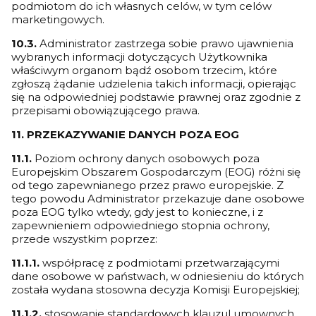
podmiotom do ich własnych celów, w tym celów
marketingowych.
10.3.
Administrator zastrzega sobie prawo ujawnienia
wybranych informacji dotyczących Użytkownika
właściwym organom bądź osobom trzecim, które
zgłoszą żądanie udzielenia takich informacji, opierając
się na odpowiedniej podstawie prawnej oraz zgodnie z
przepisami obowiązującego prawa.
11. PRZEKAZYWANIE DANYCH POZA EOG
11.1.
Poziom ochrony danych osobowych poza
Europejskim Obszarem Gospodarczym (EOG) różni się
od tego zapewnianego przez prawo europejskie. Z
tego powodu Administrator przekazuje dane osobowe
poza EOG tylko wtedy, gdy jest to konieczne, i z
zapewnieniem odpowiedniego stopnia ochrony,
przede wszystkim poprzez:
11.1.1.
współpracę z podmiotami przetwarzającymi
dane osobowe w państwach, w odniesieniu do których
została wydana stosowna decyzja Komisji Europejskiej;
11.1.2.
stosowanie standardowych klauzul umownych