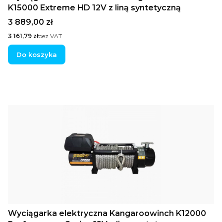
K15000 Extreme HD 12V z liną syntetyczną
Cena
3 889,00 zł
Cena
3 161,79 zł
bez VAT
Do koszyka
Wyciągarka elektryczna Kangaroowinch K12000