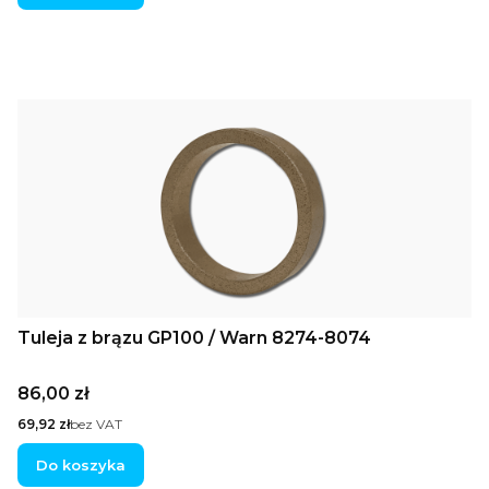
Tuleja z brązu GP100 / Warn 8274-8074
Cena
86,00 zł
Cena
69,92 zł
bez VAT
Do koszyka