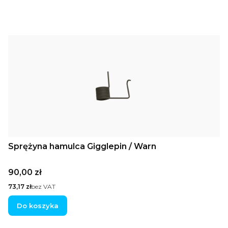
Sprężyna hamulca Gigglepin / Warn
Cena
90,00 zł
Cena
73,17 zł
bez VAT
Do koszyka