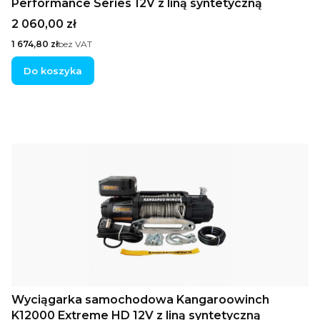
Performance Series 12V z liną syntetyczną
Cena
2 060,00 zł
Cena
1 674,80 zł
bez VAT
Do koszyka
Wyciągarka samochodowa Kangaroowinch
K12000 Extreme HD 12V z liną syntetyczną