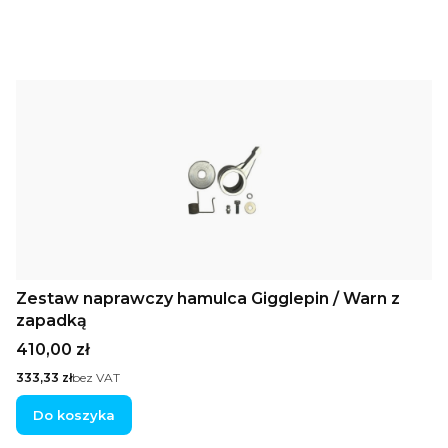
Zestaw naprawczy hamulca Gigglepin / Warn z
zapadką
Cena
410,00 zł
Cena
333,33 zł
bez VAT
Do koszyka