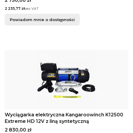
2 750,00 zł
Cena
2 235,77 zł
bez VAT
Powiadom mnie o dostępności
Wyciągarka elektryczna Kangaroowinch K12500
Extreme HD 12V z liną syntetyczną
Cena
2 830,00 zł