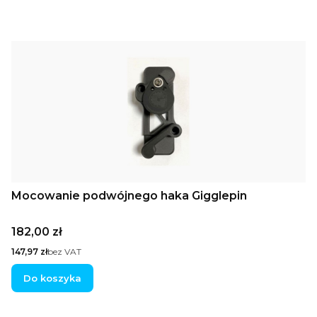
Mocowanie podwójnego haka Gigglepin
Cena
182,00 zł
Cena
147,97 zł
bez VAT
Do koszyka