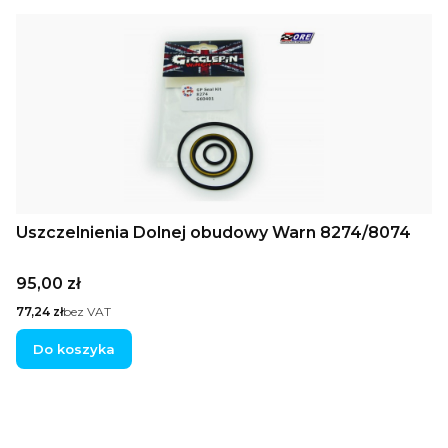
Uszczelnienia Dolnej obudowy Warn 8274/8074
Cena
95,00 zł
Cena
77,24 zł
bez VAT
Do koszyka