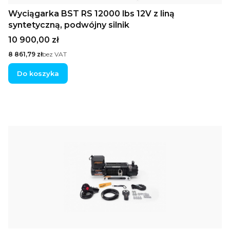
Wyciągarka BST RS 12000 lbs 12V z liną
syntetyczną, podwójny silnik
Cena
10 900,00 zł
Cena
8 861,79 zł
bez VAT
Do koszyka