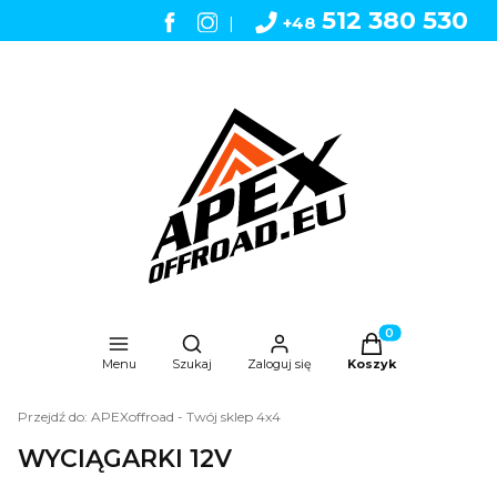
512 380 530
|
+48
Otwórz wyszukiwarkę
Produkty w koszyk
Menu
Szukaj
Zaloguj się
Koszyk
Przejdź do:
APEXoffroad - Twój sklep 4x4
WYCIĄGARKI 12V