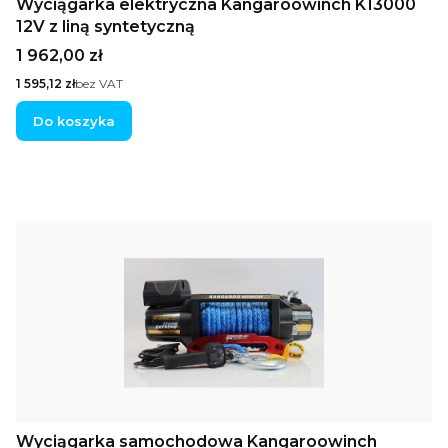
Wyciągarka elektryczna Kangaroowinch K13000
12V z liną syntetyczną
Cena
1 962,00 zł
Cena
1 595,12 zł
bez VAT
Do koszyka
Wyciągarka samochodowa Kangaroowinch