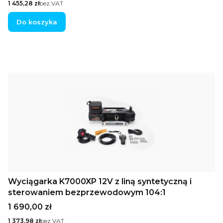
Cena
1 455,28 zł
bez VAT
Do koszyka
Wyciągarka K7000XP 12V z liną syntetyczną i
sterowaniem bezprzewodowym 104:1
Cena
1 690,00 zł
Cena
1 373,98 zł
bez VAT