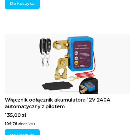
Do koszyka
Włącznik odłącznik akumulatora 12V 240A
automatyczny z pilotem
Cena
135,00 zł
Cena
109,76 zł
bez VAT