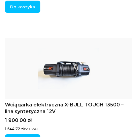
Do koszyka
Wciągarka elektryczna X-BULL TOUGH 13500 –
lina syntetyczna 12V
Cena
1 900,00 zł
Cena
1 544,72 zł
bez VAT