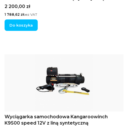
Cena
2 200,00 zł
Cena
1 788,62 zł
bez VAT
Do koszyka
Wyciągarka samochodowa Kangaroowinch
K9500 speed 12V z liną syntetyczną