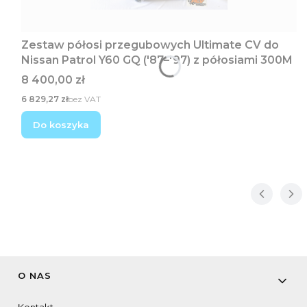
Zestaw półosi przegubowych Ultimate CV do
Nissan Patrol Y60 GQ ('87–'97) z półosiami 300M
Cena
8 400,00 zł
Cena
6 829,27 zł
bez VAT
Do koszyka
Linki w stopce
O NAS