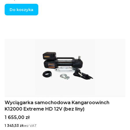
Do koszyka
Wyciągarka samochodowa Kangaroowinch
K12000 Extreme HD 12V (bez liny)
Cena
1 655,00 zł
Cena
1 345,53 zł
bez VAT