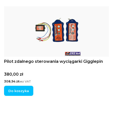
Pilot zdalnego sterowania wyciągarki Gigglepin
Cena
380,00 zł
Cena
308,94 zł
bez VAT
Do koszyka