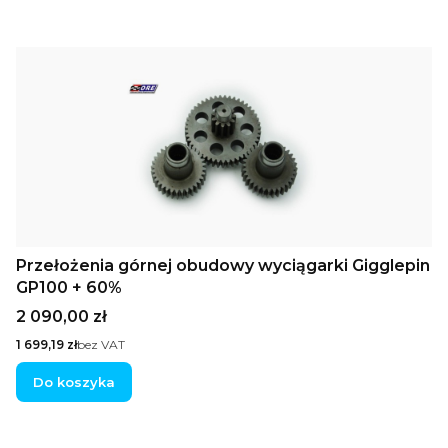
Przełożenia górnej obudowy wyciągarki Gigglepin
GP100 + 60%
Cena
2 090,00 zł
Cena
1 699,19 zł
bez VAT
Do koszyka