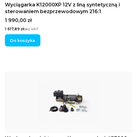
Wyciągarka K12000XP 12V z liną syntetyczną i
sterowaniem bezprzewodowym 216:1
Cena
1 990,00 zł
Cena
1 617,89 zł
bez VAT
Do koszyka