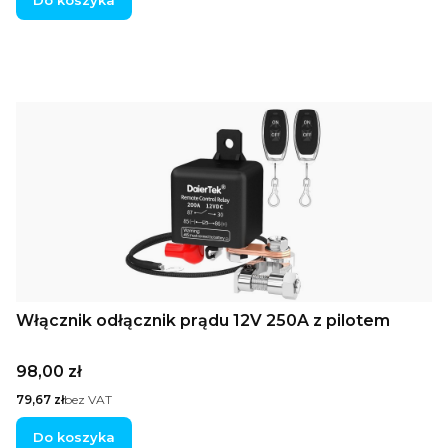
Do koszyka
Włącznik odłącznik prądu 12V 250A z pilotem
Cena
98,00 zł
Cena
79,67 zł
bez VAT
Do koszyka