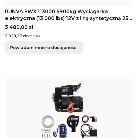
RUNVA EWXP13000 5900kg Wyciągarka
elektryczna (13 000 lbs) 12V z liną syntetyczną 25
m
Cena
3 480,00 zł
Cena
2 829,27 zł
bez VAT
Powiadom mnie o dostępności