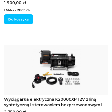
Cena
1 900,00 zł
Cena
1 544,72 zł
bez VAT
Do koszyka
Wyciągarka elektryczna K20000XP 12V z liną
syntetyczną i sterowaniem bezprzewodowym IP
68
Cena