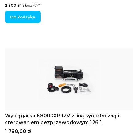
Cena
2 300,81 zł
bez VAT
Do koszyka
Wyciągarka K8000XP 12V z liną syntetyczną i
sterowaniem bezprzewodowym 126:1
Cena
1 790,00 zł