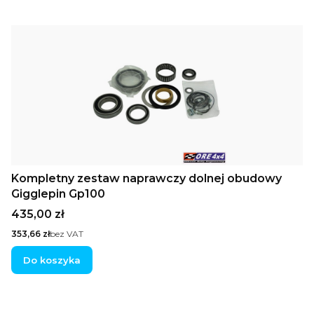
Kompletny zestaw naprawczy dolnej obudowy
Gigglepin Gp100
Cena
435,00 zł
Cena
353,66 zł
bez VAT
Do koszyka