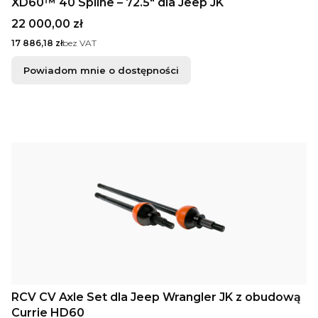
XD60™ 40 Spline – 72.5" dla Jeep JK
Cena
22 000,00 zł
Cena
17 886,18 zł
bez VAT
Powiadom mnie o dostępności
RCV CV Axle Set dla Jeep Wrangler JK z obudową
Currie HD60