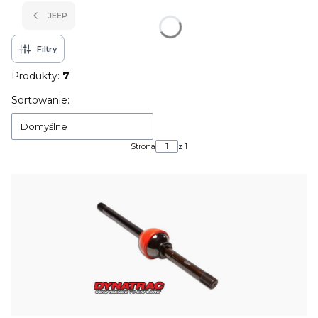
JEEP
Filtry
Produkty:
7
Lista produktów
Sortowanie:
Domyślne
Strona
z 1