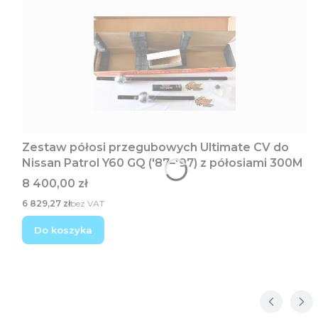
Zestaw półosi przegubowych Ultimate CV do
Nissan Patrol Y60 GQ ('87–'97) z półosiami 300M
Cena
8 400,00 zł
Cena
6 829,27 zł
bez VAT
Do koszyka