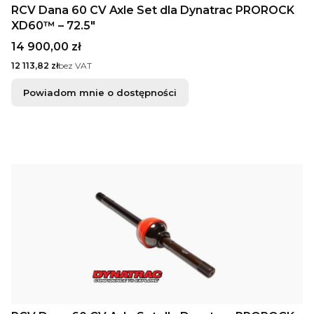
RCV Dana 60 CV Axle Set dla Dynatrac PROROCK
XD60™ – 72.5"
Cena
14 900,00 zł
Cena
12 113,82 zł
bez VAT
Powiadom mnie o dostępności