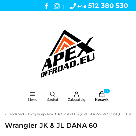
512 380 530
|
+48
Otwórz wyszukiwarkę
Produkty w koszyk
Menu
Szukaj
Zaloguj się
Koszyk
APEXoffroad - Twój sklep 4x4
RCV AXLES
ZESTAWY PÓŁOSI
JEEP
Wrangler JK & JL DANA 60