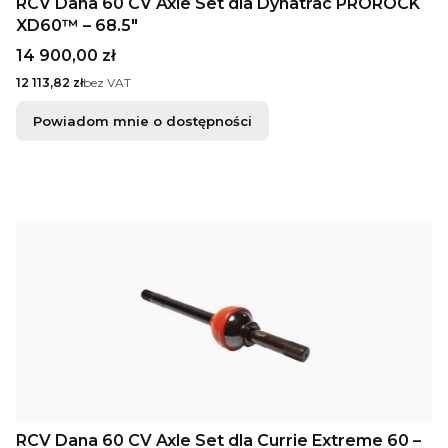
RCV Dana 60 CV Axle Set dla Dynatrac PROROCK
XD60™ – 68.5"
Cena
14 900,00 zł
Cena
12 113,82 zł
bez VAT
Powiadom mnie o dostępności
RCV Dana 60 CV Axle Set dla Currie Extreme 60 –