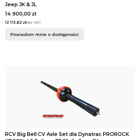
Jeep JK & JL
Cena
14 900,00 zł
Cena
12 113,82 zł
bez VAT
Powiadom mnie o dostępności
RCV Big Bell CV Axle Set dla Dynatrac PROROCK