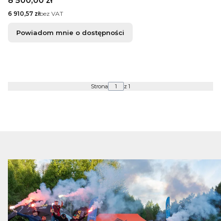
8 500,00 zł
Cena
6 910,57 zł
bez VAT
Powiadom mnie o dostępności
Strona
z 1