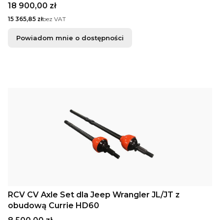
Cena
18 900,00 zł
Cena
15 365,85 zł
bez VAT
Powiadom mnie o dostępności
RCV CV Axle Set dla Jeep Wrangler JL/JT z
obudową Currie HD60
Cena