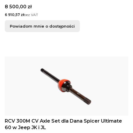
Cena
8 500,00 zł
Cena
6 910,57 zł
bez VAT
Powiadom mnie o dostępności
RCV 300M CV Axle Set dla Dana Spicer Ultimate
60 w Jeep JK i JL