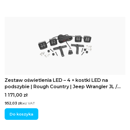
Zestaw oświetlenia LED – 4 × kostki LED na
podszybie | Rough Country | Jeep Wrangler JL /
Gladiator JT (2018–2025)
Cena
1 171,00 zł
Cena
952,03 zł
bez VAT
Do koszyka