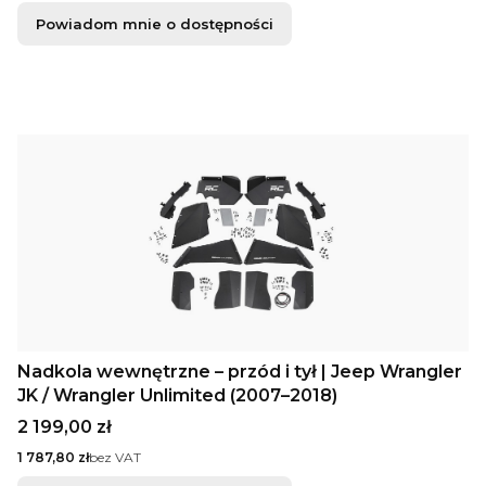
Powiadom mnie o dostępności
Nadkola wewnętrzne – przód i tył | Jeep Wrangler
JK / Wrangler Unlimited (2007–2018)
Cena
2 199,00 zł
Cena
1 787,80 zł
bez VAT