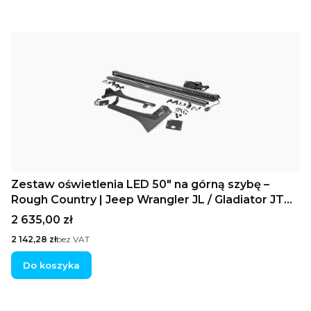
Zestaw oświetlenia LED 50" na górną szybę –
Rough Country | Jeep Wrangler JL / Gladiator JT
(2018–2025)
Cena
2 635,00 zł
Cena
2 142,28 zł
bez VAT
Do koszyka