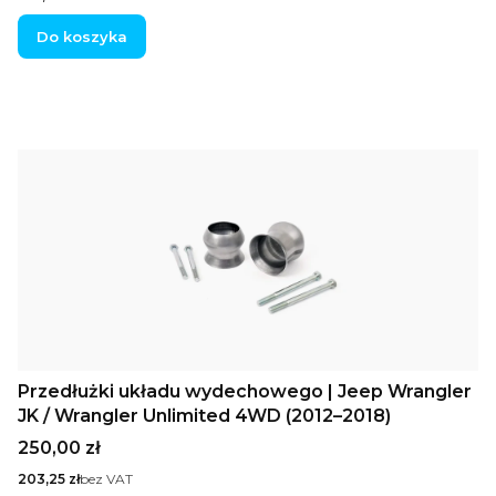
Do koszyka
Przedłużki układu wydechowego | Jeep Wrangler
JK / Wrangler Unlimited 4WD (2012–2018)
Cena
250,00 zł
Cena
203,25 zł
bez VAT