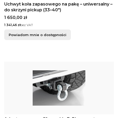
Uchwyt koła zapasowego na pakę – uniwersalny –
do skrzyni pickup (33–40")
Cena
1 650,00 zł
Cena
1 341,46 zł
bez VAT
Powiadom mnie o dostępności