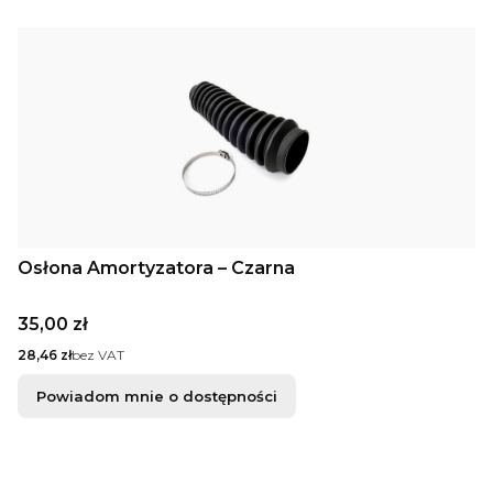
Osłona Amortyzatora – Czarna
Cena
35,00 zł
Cena
28,46 zł
bez VAT
Powiadom mnie o dostępności