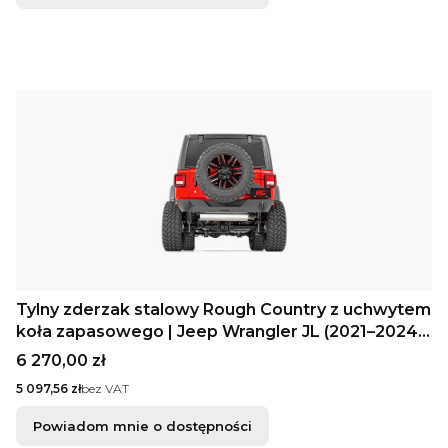
Tylny zderzak stalowy Rough Country z uchwytem
koła zapasowego | Jeep Wrangler JL (2021–2024)
/ Wrangler Unlimited JL (2018–2025)
Cena
6 270,00 zł
Cena
5 097,56 zł
bez VAT
Powiadom mnie o dostępności