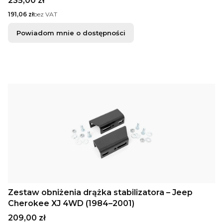
235,00 zł
Cena
191,06 zł
bez VAT
Powiadom mnie o dostępności
Zestaw obniżenia drążka stabilizatora – Jeep
Cherokee XJ 4WD (1984–2001)
Cena
209,00 zł