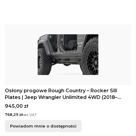
Osłony progowe Rough Country – Rocker Sill
Plates | Jeep Wrangler Unlimited 4WD (2018–
2025)
Cena
945,00 zł
Cena
768,29 zł
bez VAT
Powiadom mnie o dostępności