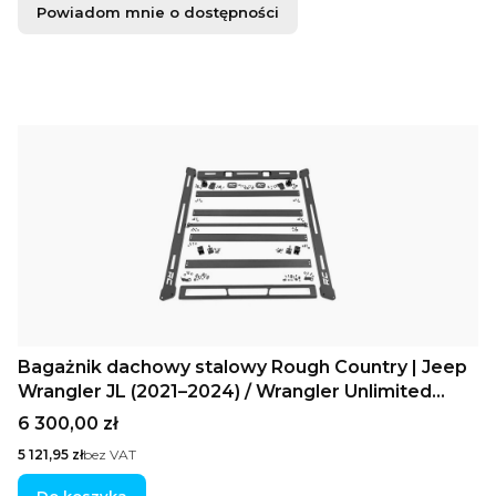
Powiadom mnie o dostępności
Bagażnik dachowy stalowy Rough Country | Jeep
Wrangler JL (2021–2024) / Wrangler Unlimited
4WD (2018–2025)
Cena
6 300,00 zł
Cena
5 121,95 zł
bez VAT