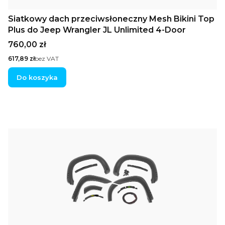
Siatkowy dach przeciwsłoneczny Mesh Bikini Top
Plus do Jeep Wrangler JL Unlimited 4-Door
Cena
760,00 zł
Cena
617,89 zł
bez VAT
Do koszyka