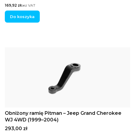
Cena
169,92 zł
bez VAT
Do koszyka
Obniżony ramię Pitman – Jeep Grand Cherokee
WJ 4WD (1999–2004)
Cena
293,00 zł