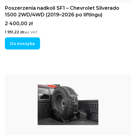
Poszerzenia nadkoli SF1 – Chevrolet Silverado
1500 2WD/4WD (2019–2026 po liftingu)
Cena
2 400,00 zł
Cena
1 951,22 zł
bez VAT
Do koszyka