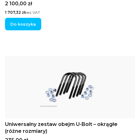
Cena
2 100,00 zł
Cena
1 707,32 zł
bez VAT
Do koszyka
Uniwersalny zestaw obejm U-Bolt – okrągłe
(różne rozmiary)
Cena