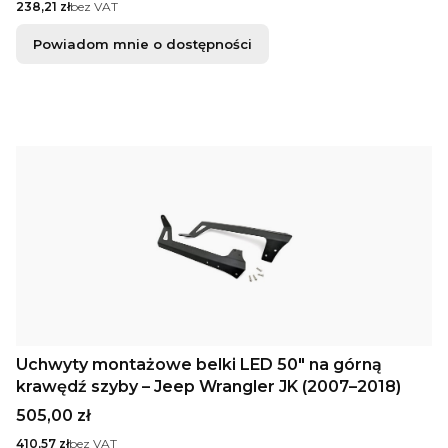
Cena
238,21 zł
bez VAT
Powiadom mnie o dostępności
Uchwyty montażowe belki LED 50" na górną
krawędź szyby – Jeep Wrangler JK (2007–2018)
Cena
505,00 zł
Cena
410,57 zł
bez VAT