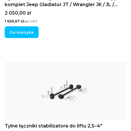
komplet Jeep Gladiator JT / Wrangler JK / JL /
Unlimited
Cena
2 050,00 zł
Cena
1 666,67 zł
bez VAT
Do koszyka
Tylne łączniki stabilizatora do liftu 2,5–4"