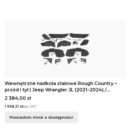
Wewnętrzne nadkola stalowe Rough Country –
przód i tył | Jeep Wrangler JL (2021–2024) /
Wrangler Unlimited (2018–2025)
Cena
2 384,00 zł
Cena
1 938,21 zł
bez VAT
Powiadom mnie o dostępności