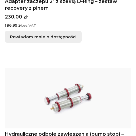
Adapter zaczepu 2" z szeklą D-Ring – zestaw
recovery z pinem
Cena
230,00 zł
Cena
186,99 zł
bez VAT
Powiadom mnie o dostępności
Hydrauliczne odboje zawieszenia (bump stop) –