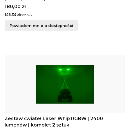
Cena
180,00 zł
Cena
146,34 zł
bez VAT
Powiadom mnie o dostępności
Zestaw świateł Laser Whip RGBW | 2400
lumenów | komplet 2 sztuk