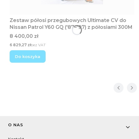
Zestaw półosi przegubowych Ultimate CV do
Nissan Patrol Y60 GQ ('87–'97) z półosiami 300M
Cena
8 400,00 zł
Cena
6 829,27 zł
bez VAT
Do koszyka
Linki w stopce
O NAS