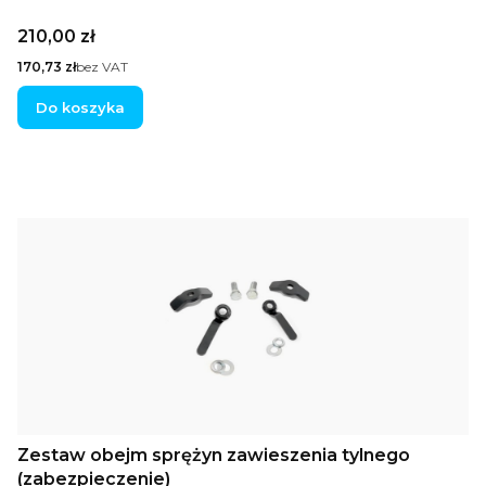
Cena
210,00 zł
Cena
170,73 zł
bez VAT
Do koszyka
Zestaw obejm sprężyn zawieszenia tylnego
(zabezpieczenie)