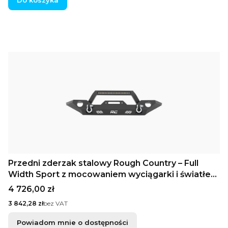
Do koszyka
Przedni zderzak stalowy Rough Country – Full
Width Sport z mocowaniem wyciągarki i światłem
LED | Jeep Gladiator JT / Wrangler JK & JL /
Cena
4 726,00 zł
Wrangler Unlimited 4WD
Cena
3 842,28 zł
bez VAT
Powiadom mnie o dostępności