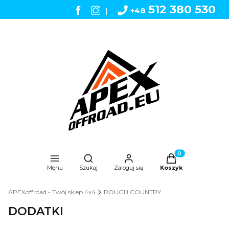
512 380 530
|
+48
Otwórz wyszukiwarkę
Produkty w koszyk
Menu
Szukaj
Zaloguj się
Koszyk
APEXoffroad - Twój sklep 4x4
ROUGH COUNTRY
DODATKI