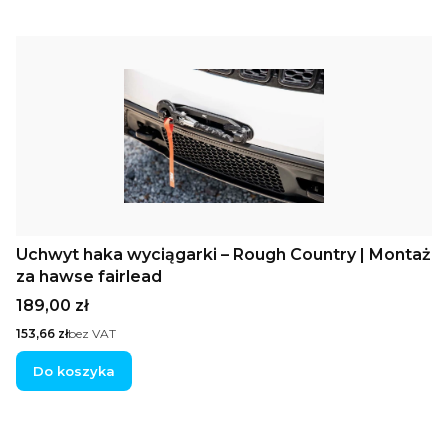
Uchwyt haka wyciągarki – Rough Country | Montaż
za hawse fairlead
Cena
189,00 zł
Cena
153,66 zł
bez VAT
Do koszyka