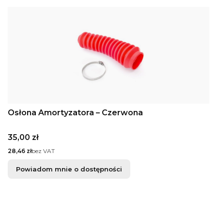
Osłona Amortyzatora – Czerwona
Cena
35,00 zł
Cena
28,46 zł
bez VAT
Powiadom mnie o dostępności